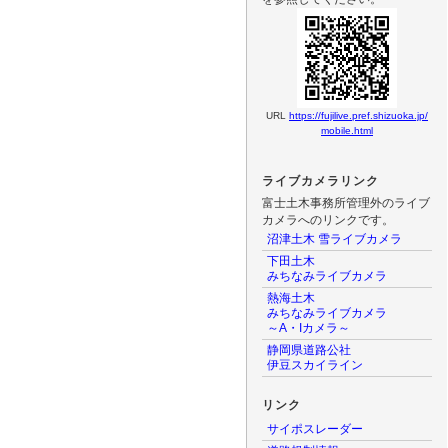
URL
https://fujilive.pref.shizuoka.jp/
mobile.html
ライブカメラリンク
富士土木事務所管理外のライブ
カメラへのリンクです。
沼津土木 雪ライブカメラ
下田土木
みちなみライブカメラ
熱海土木
みちなみライブカメラ
～A・Iカメラ～
静岡県道路公社
伊豆スカイライン
リンク
サイポスレーダー